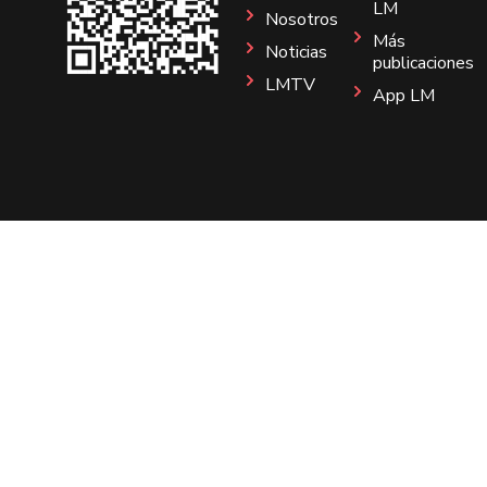
LM
Nosotros
Más
Noticias
publicaciones
LMTV
App LM
Sitio
Instagram