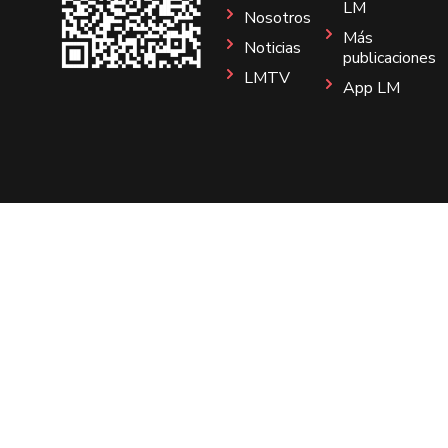
LM
Nosotros
Más
Noticias
publicaciones
LMTV
App LM
Sitio
Instagram