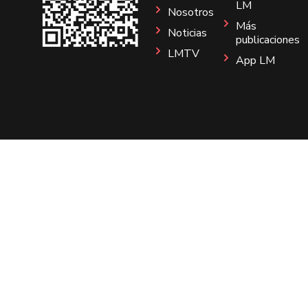
LM
Nosotros
Más
Noticias
publicaciones
LMTV
App LM
Sitio
Instagram