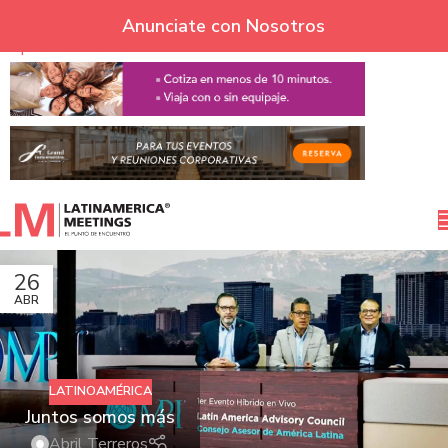
Skip to navigation
Anunciate con Nosotros
Skip to main content
26
ABR
LATINOAMÉRICA
Juntos somos más
Abril Terreros