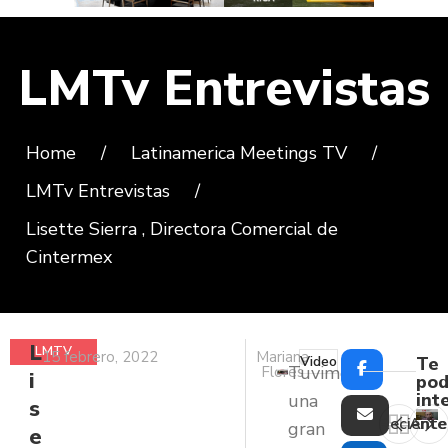
LMTv Entrevistas
Home
/
Latinamerica Meetings TV
/
LMTv Entrevistas
/
Lisette Sierra , Directora Comercial de
Cintermex
L
LMTV
15 febrero, 2022
Mariana
Video
Te
Tuvimos
Flores
i
ENTREVISTAS
pod
int
una
s
Reciente
Ante
gran
e