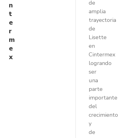
de
n
amplia
t
trayectoria
e
de
r
Lisette
m
en
e
Cintermex
x
logrando
ser
una
parte
importante
del
crecimiento
y
de