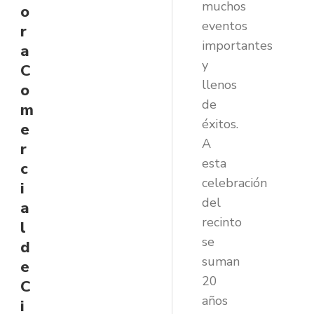
muchos
o
eventos
r
importantes
a
y
C
llenos
o
de
m
éxitos.
e
A
r
esta
c
celebración
i
del
a
recinto
l
se
d
suman
e
20
C
años
i