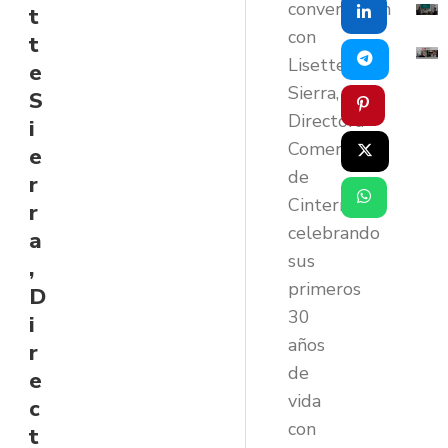
conversación
t
con
t
Lisette
e
Sierra,
S
Directora
i
Comercial
e
de
r
Cintermex,
r
celebrando
a
sus
,
primeros
D
30
i
años
r
de
e
vida
c
con
t