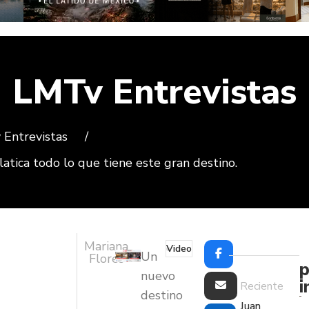
LMTv Entrevistas
Entrevistas
/
latica todo lo que tiene este gran destino.
Mariana
Video
Un
Flores
p
nuevo
i
Reciente
destino
Juan