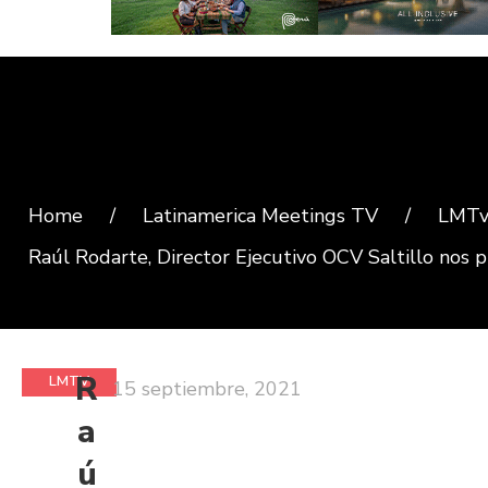
Home
/
Latinamerica Meetings TV
/
LMTv 
Raúl Rodarte, Director Ejecutivo OCV Saltillo nos p
R
LMTV
15 septiembre, 2021
ENTREVISTAS
a
ú