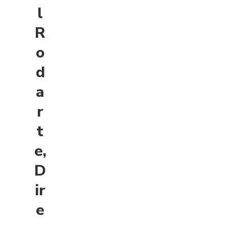
l
R
o
d
a
r
t
e,
D
ir
e