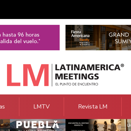
as
LMTV
Revista LM