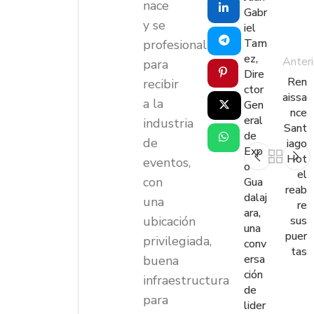
nace
Gabr
y se
iel
Tam
profesionaliza
ez,
Anteri
para
Dire
Ren
recibir
ctor
aissa
a la
Gen
nce
eral
industria
Sant
de
de
iago
Exp
Hot
eventos,
o
el
con
Gua
reab
dalaj
una
re
ara,
ubicación
sus
una
puer
privilegiada,
conv
tas
ersa
buena
ción
infraestructura
de
para
lider