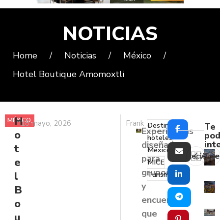
NOTICIAS
Home
/
Noticias
/
México
/
Hotel Boutique Amomoxtli
H
MÉXICO
,
18 mayo, 2026
Frank
Destinos
Te
Experiencias
o
NOTICIAS
pod
hoteles
int
diseñadas
t
México
Reciente
Ante
para
e
MICE
grupos
l
Turismo
y
B
encuentros
o
que
u