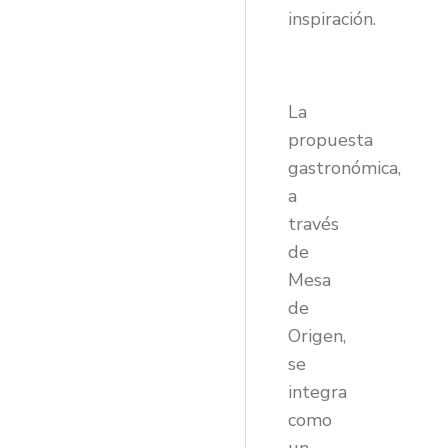
inspiración.
La
propuesta
gastronómica,
a
través
de
Mesa
de
Origen,
se
integra
como