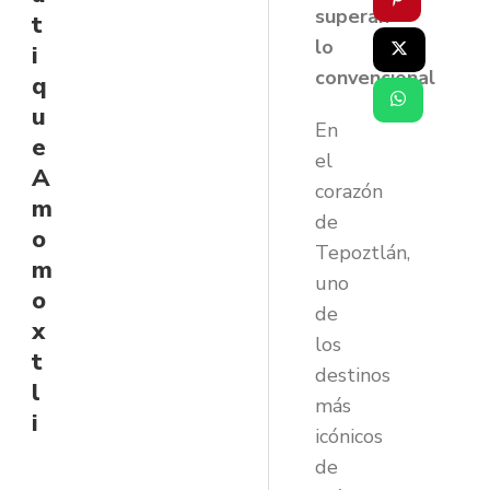
superan
t
lo
i
convencional
q
u
En
e
el
A
corazón
m
de
o
Tepoztlán,
m
uno
o
de
x
los
t
destinos
l
más
i
icónicos
de