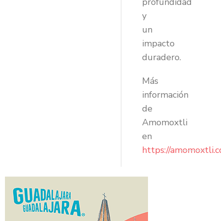
profundidad
y
un
impacto
duradero.
Más
información
de
Amomoxtli
en
https://amomoxtli.