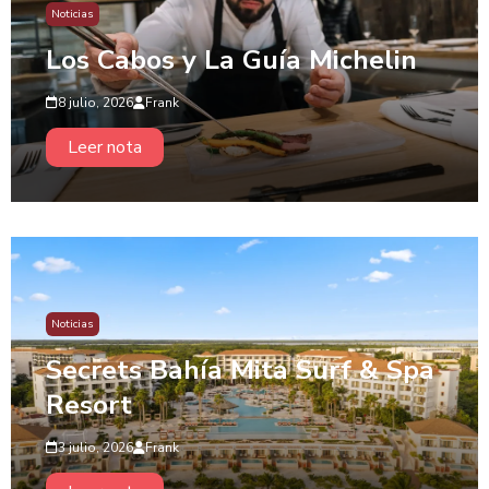
Noticias
Los Cabos y La Guía Michelin
8 julio, 2026
Frank
Leer nota
Noticias
Secrets Bahía Mita Surf & Spa
Resort
3 julio, 2026
Frank