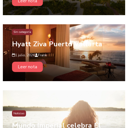
Leer nota
Sin categoría
Hyatt Ziva Puerto Vallarta
1 julio, 2026
Frank
Leer nota
Noticias
Mundo Imperial celebra El