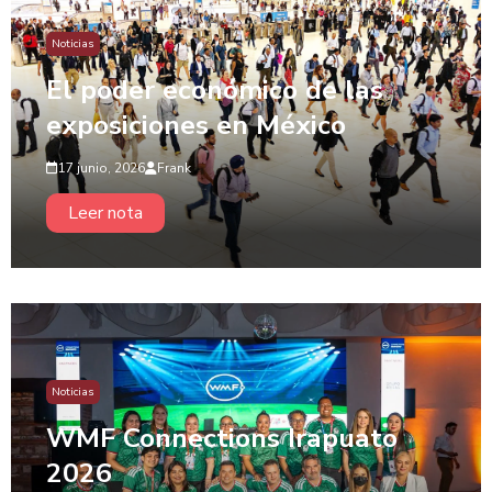
Noticias
El poder económico de las
exposiciones en México
17 junio, 2026
Frank
Leer nota
Noticias
WMF Connections Irapuato
2026