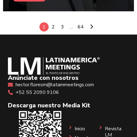
1
2
3
…
64
Anúnciate con nosotros
hector.floresm@latammeetings.com
+52 55 2090 9106
Descarga nuestro Media Kit
Inicio
Revista
LM