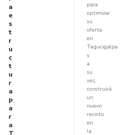
para
a
optimizar
e
su
s
oferta
t
en
r
Tegucigalpa
u
y
c
a
t
su
u
vez,
r
construirá
a
un
p
nuevo
a
recinto
r
en
a
la
T