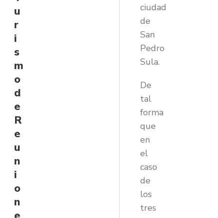
ciudad
u
de
r
San
i
Pedro
s
Sula.
m
o
De
d
tal
e
forma
R
que
e
en
u
el
n
caso
i
de
o
los
n
tres
e