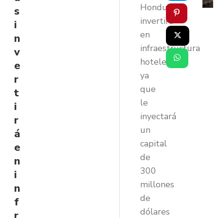
Honduras
s
invertirá
i
en
n
infraestructura
v
hotelera
e
ya
r
que
t
le
i
inyectará
r
un
á
capital
e
de
n
300
i
millones
n
de
f
dólares
r