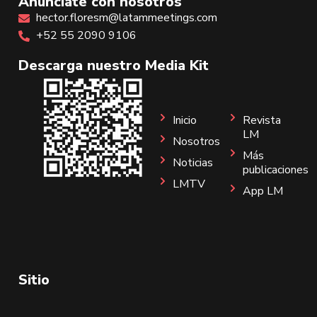
Anúnciate con nosotros
hector.floresm@latammeetings.com
+52 55 2090 9106
Descarga nuestro Media Kit
Inicio
Revista
LM
Nosotros
Más
Noticias
publicaciones
LMTV
App LM
Sitio