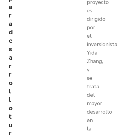
proyecto
a
es
r
dirigido
a
por
d
el
e
inversionista
s
Yida
a
Zhang,
r
y
r
se
o
trata
l
del
l
mayor
o
desarrollo
t
en
u
la
r