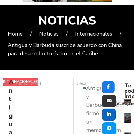
NOTICIAS
Home
/
Noticias
/
Internacionales
/
Antigua y Barbuda suscribe acuerdo con China
para desarrollo turístico en el Caribe
A
INTERNACIONALES
17 junio, 2014
Cesar
Te
Antigua
n
pod
int
y
t
Reciente
Ante
Barbuda
i
firmó
g
un
u
memorándum
a