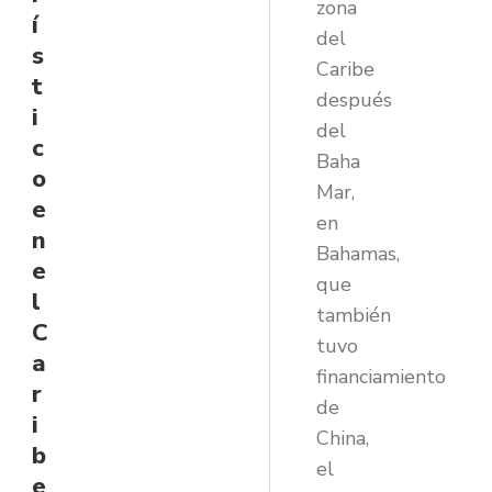
zona
í
del
s
Caribe
t
después
i
del
c
Baha
o
Mar,
e
en
n
Bahamas,
e
que
l
también
C
tuvo
a
financiamiento
r
de
i
China,
b
el
e