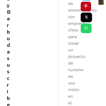
de
y
entendimiento
B
con
a
empresa
r
china
b
para
u
iniciar
d
un
a
proyecto
s
de
u
turismo
s
de
c
uso
r
mixto
i
en
b
el
e