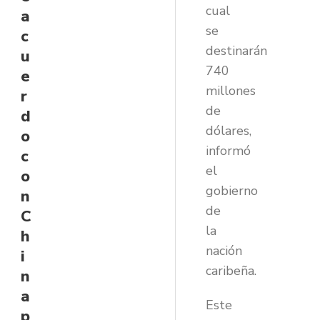
cual
a
se
c
destinarán
u
740
e
millones
r
de
d
dólares,
o
informó
c
el
o
gobierno
n
de
C
la
h
nación
i
caribeña.
n
a
Este
p