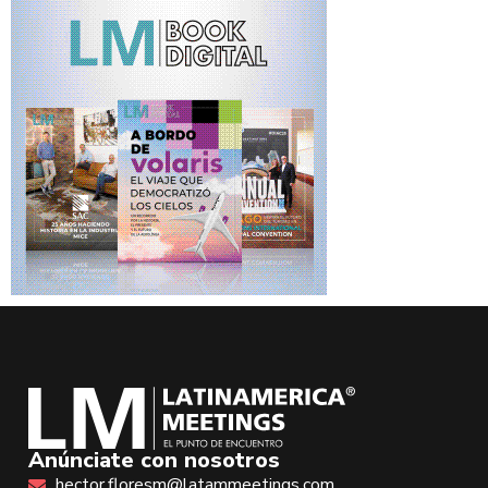
Anúnciate con nosotros
hector.floresm@latammeetings.com