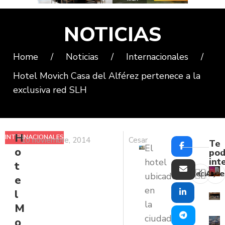
NOTICIAS
Home
/
Noticias
/
Internacionales
/
Hotel Movich Casa del Alférez pertenece a la
exclusiva red SLH
H
INTERNACIONALES
10 noviembre, 2014
Cesar
Te
El
o
pod
int
hotel
t
Reciente
Ante
ubicado
e
en
l
la
M
ciudad
o