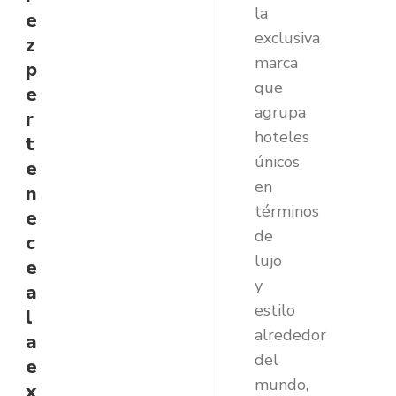
la
e
exclusiva
z
marca
p
que
e
agrupa
r
hoteles
t
únicos
e
en
n
términos
e
de
c
lujo
e
y
a
estilo
l
alrededor
a
del
e
mundo,
x