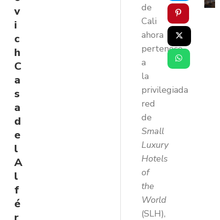
de
v
Cali
i
ahora
c
pertenece
h
a
C
la
a
privilegiada
s
red
a
de
d
Small
e
Luxury
l
Hotels
A
of
l
the
f
World
é
(SLH),
r