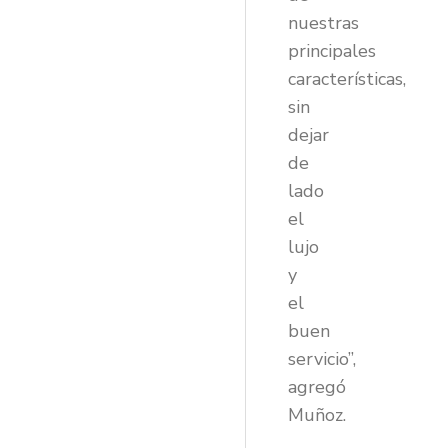
nuestras
principales
características,
sin
dejar
de
lado
el
lujo
y
el
buen
servicio”,
agregó
Muñoz.