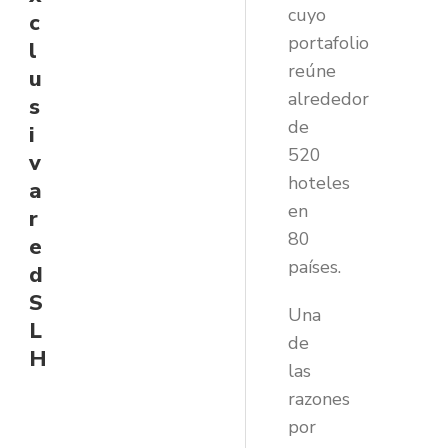
cuyo
c
portafolio
l
reúne
u
alrededor
s
de
i
520
v
hoteles
a
en
r
80
e
países.
d
S
Una
L
de
H
las
razones
por