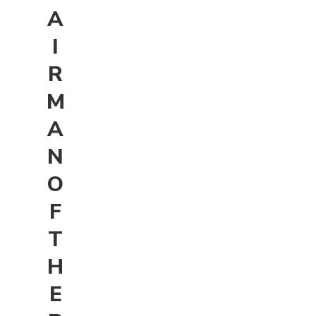
A
I
R
M
A
N
O
F
T
H
E