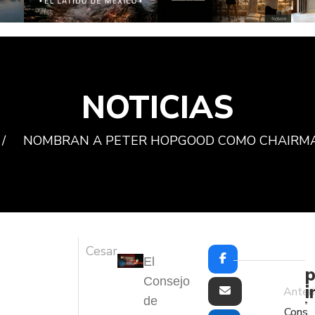
NOTICIAS
/
NOMBRAN A PETER HOPGOOD COMO CHAIRMA
Cesar
El
p
Consejo
i
Anteri
de
Cons