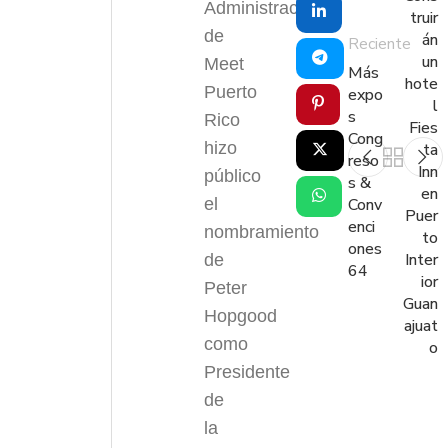
Administración
truir
de
án
Reciente
un
Meet
Más
hote
Puerto
expo
l
s
Rico
Fies
Cong
hizo
ta
reso
Inn
público
s &
en
el
Conv
Puer
enci
nombramiento
to
ones
Inter
de
64
ior
Peter
Guan
Hopgood
ajuat
como
o
Presidente
de
la