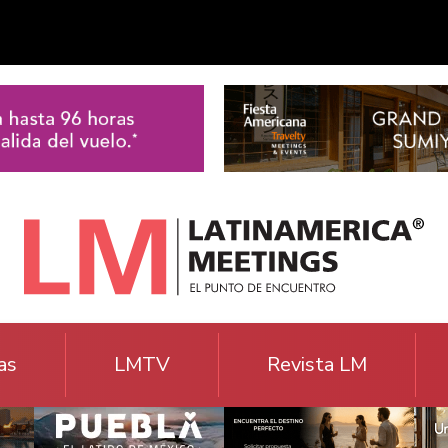
as
LMTV
Revista LM