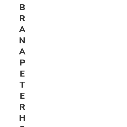
B
R
A
N
A
P
E
T
E
R
H