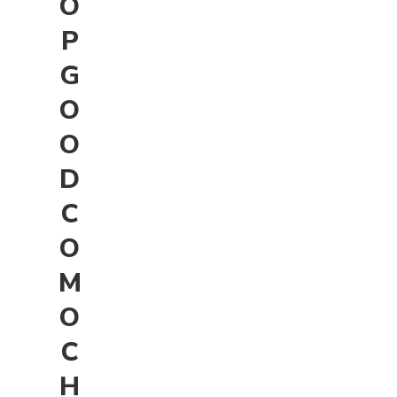
O
P
G
O
O
D
C
O
M
O
C
H