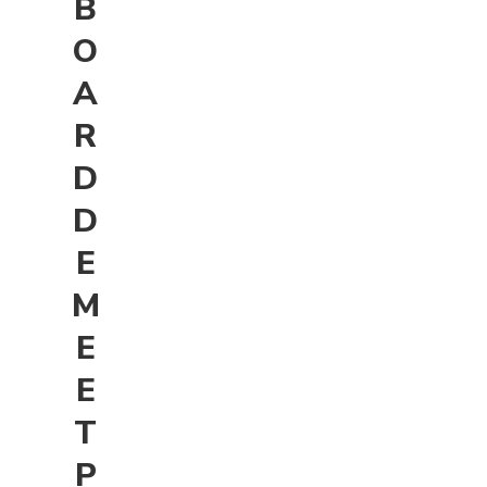
B
O
A
R
D
D
E
M
E
E
T
P