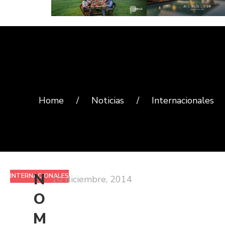
Home
/
Noticias
/
Internacionales
N
INTERNACIONALES
10 diciembre, 2014
O
M