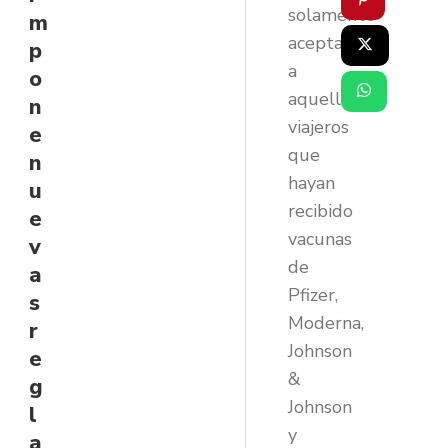
solamente
m
acepta
p
a
o
aquellos
n
viajeros
e
que
n
hayan
u
recibido
e
vacunas
v
de
a
Pfizer,
s
Moderna,
r
Johnson
e
&
g
Johnson
l
y
a