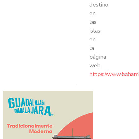
destino
en
las
islas
en
la
página
web
https://www.baham