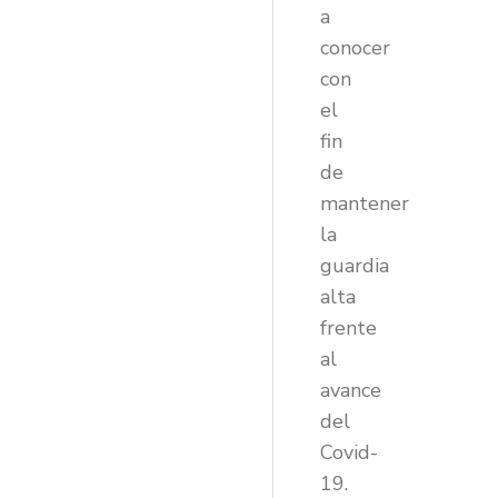
a
conocer
con
el
fin
de
mantener
la
guardia
alta
frente
al
avance
del
Covid-
19.