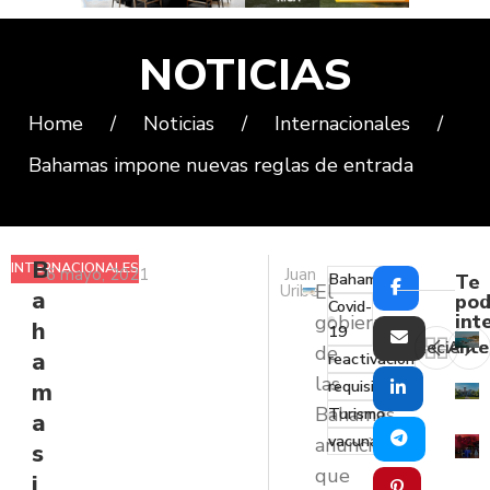
NOTICIAS
Home
/
Noticias
/
Internacionales
/
Bahamas impone nuevas reglas de entrada
B
INTERNACIONALES
6 mayo, 2021
Juan
Bahamas
Te
El
Uribe
a
pod
Covid-
int
gobierno
h
19
Reciente
Ante
de
a
reactivación
las
requisitos
m
Bahamas
Turismo
a
vacunas
anunció
s
que
i