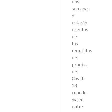
dos
semanas
y
estarán
exentos
de
los
requisitos
de
prueba
de
Covid-
19
cuando
viajen
entre