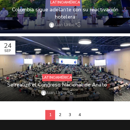
LATINOAMÉRICA
Colombia sigue adelante con su reactivación
hotelera
Juan Uribe
24
SEP
LATINOAMÉRICA
Se realizó el Congreso Nacional de Anato
Juan Uribe
1
2
3
4