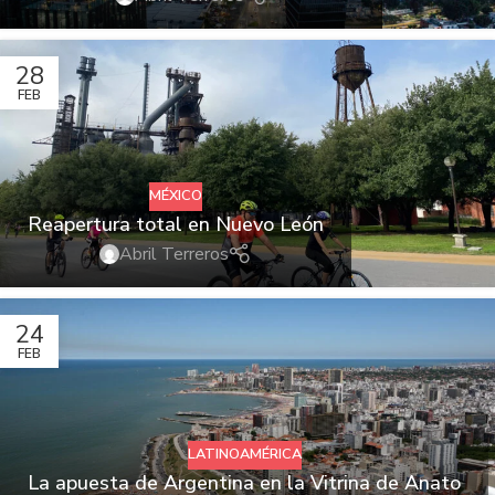
28
FEB
MÉXICO
Reapertura total en Nuevo León
Abril Terreros
24
FEB
LATINOAMÉRICA
La apuesta de Argentina en la Vitrina de Anato