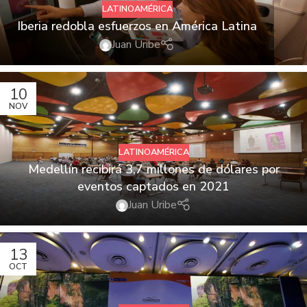
LATINOAMÉRICA
Iberia redobla esfuerzos en América Latina
Juan Uribe
10
NOV
LATINOAMÉRICA
Medellín recibirá 3,7 millones de dólares por
eventos captados en 2021
Juan Uribe
13
OCT