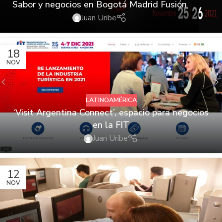
Sabor y negocios en Bogotá Madrid Fusión
Juan Uribe
18
NOV
LATINOAMÉRICA
‘Visit Argentina Connect’, espacio para negocios
en la FIT
Juan Uribe
12
NOV