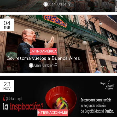
Juan Uribe
04
ENE
LATINOAMÉRICA
Gol retoma vuelos a Buenos Aires
Juan Uribe
23
NOV
INTERNACIONALES