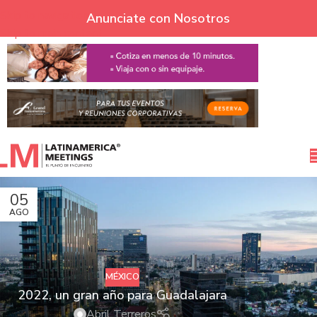
Skip to navigation
Anunciate con Nosotros
Skip to main content
05
AGO
MÉXICO
2022, un gran año para Guadalajara
Abril Terreros