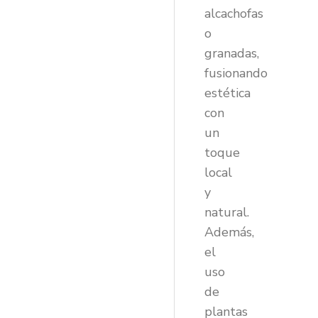
alcachofas
o
granadas,
fusionando
estética
con
un
toque
local
y
natural.
Además,
el
uso
de
plantas