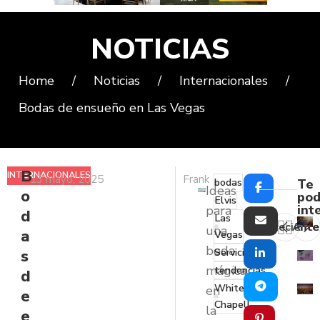
NOTICIAS
Home
/
Noticias
/
Internacionales
/
Bodas de ensueño en Las Vegas
B
INTERNACIONALES
13 mayo, 2025
Frank
bodas
Te
Ideas
o
pod
Elvis
int
para
d
Las
Reciente
Ante
una
a
Vegas
boda
Servicios
s
mágica
tendencias
d
White
en
e
Chapell
la
e