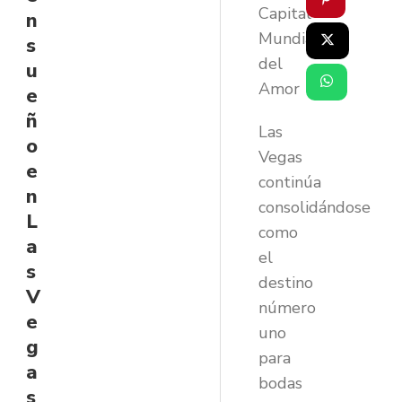
Capital
n
Mundial
s
del
u
Amor
e
ñ
Las
o
Vegas
e
continúa
n
consolidándose
L
como
a
el
s
destino
V
número
e
uno
g
para
a
bodas
s