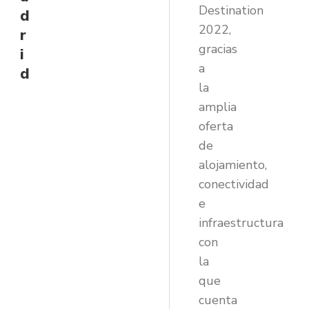
Destination
d
2022,
r
gracias
i
a
d
la
amplia
oferta
de
alojamiento,
conectividad
e
infraestructura
con
la
que
cuenta