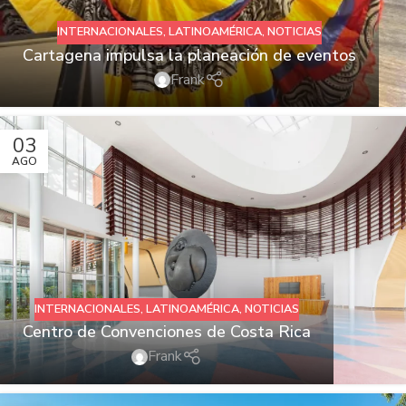
INTERNACIONALES
,
LATINOAMÉRICA
,
NOTICIAS
Cartagena impulsa la planeación de eventos
Frank
03
AGO
INTERNACIONALES
,
LATINOAMÉRICA
,
NOTICIAS
Centro de Convenciones de Costa Rica
Frank