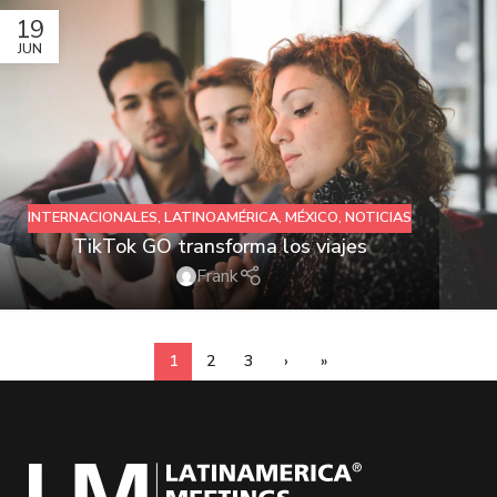
19
JUN
INTERNACIONALES
,
LATINOAMÉRICA
,
MÉXICO
,
NOTICIAS
TikTok GO transforma los viajes
Frank
1
2
3
›
»