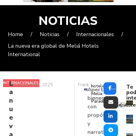
NOTICIAS
Home
/
Noticias
/
Internacionales
/
La nueva era global de Meliá Hotels
International
L
INTERNACIONALES
,
26 diciembre, 2025
Frank
hoteles
Te
Aperturas,
a
NOTICIAS
pod
Melia
int
bienestar
n
Paradisus
Reciente
Ante
con
u
propósito
e
y
v
narrativas
a