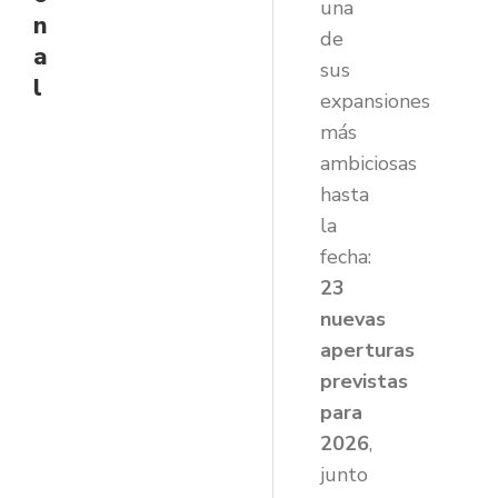
una
n
de
a
sus
l
expansiones
más
ambiciosas
hasta
la
fecha:
23
nuevas
aperturas
previstas
para
2026
,
junto