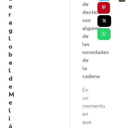
de
e
destino
r
son
a
algunas
g
de
l
las
o
novedades
b
de
a
la
l
cadena
d
e
En
M
un
e
momento
l
en
i
que
á