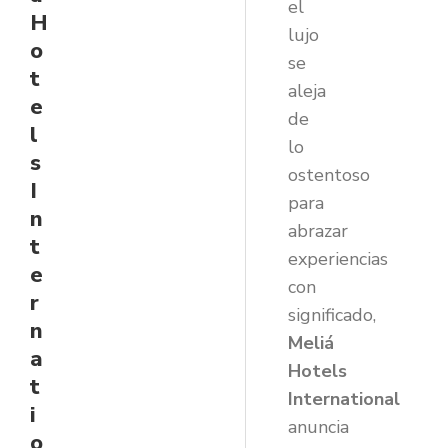
el
H
lujo
o
se
t
aleja
e
de
l
lo
s
ostentoso
I
para
n
abrazar
t
experiencias
e
con
r
significado,
n
Meliá
a
Hotels
t
International
i
anuncia
o