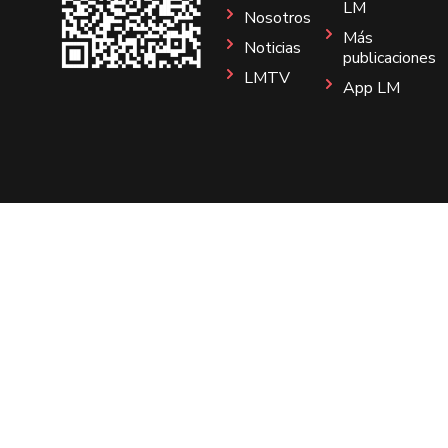
LM
Nosotros
Más
Noticias
publicaciones
LMTV
App LM
Sitio
Instagram