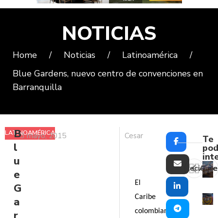
NOTICIAS
Home
/
Noticias
/
Latinoamérica
/
Blue Gardens, nuevo centro de convenciones en
Barranquilla
B
LATINOAMÉRICA
3 mayo, 2015
Cesar
Te
l
pod
int
u
Reciente
Ante
e
El
G
Caribe
a
colombiano
r