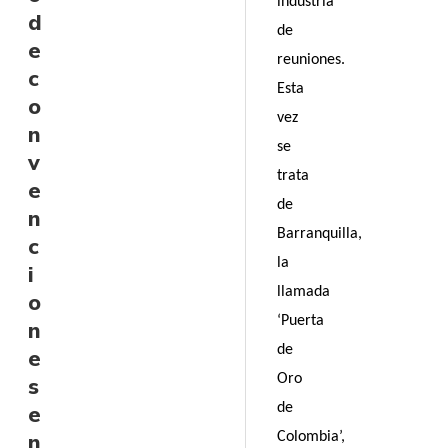
industria
d
de
e
reuniones.
c
Esta
o
vez
n
se
v
trata
e
de
n
Barranquilla,
c
la
i
llamada
o
‘Puerta
n
de
e
Oro
s
e
de
n
Colombia’,