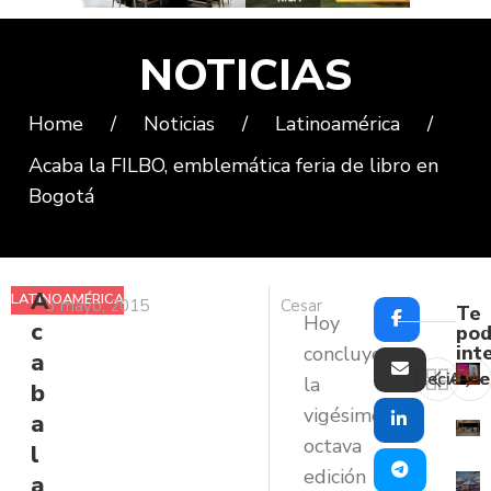
NOTICIAS
Home
/
Noticias
/
Latinoamérica
/
Acaba la FILBO, emblemática feria de libro en
Bogotá
A
LATINOAMÉRICA
3 mayo, 2015
Cesar
Te
Hoy
c
pod
int
concluye
a
Reciente
Ante
la
b
vigésimo
a
octava
l
edición
a