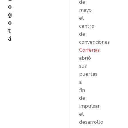
de
o
mayo,
g
el
o
centro
t
de
á
convenciones
Corferias
abrió
sus
puertas
a
fin
de
impulsar
el
desarrollo