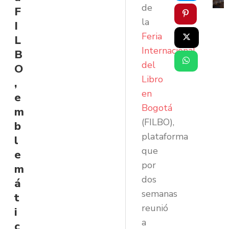
de
F
la
I
Feria
L
Internacional
B
del
O
Libro
,
en
e
Bogotá
m
(FILBO),
b
plataforma
l
que
e
por
m
dos
á
semanas
t
reunió
i
a
c