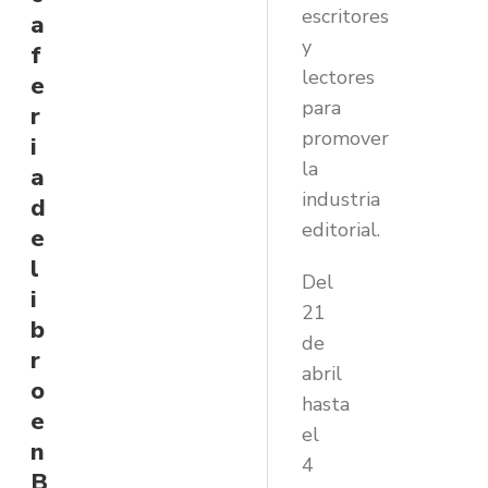
escritores
a
y
f
lectores
e
para
r
promover
i
la
a
industria
d
editorial.
e
l
Del
i
21
b
de
r
abril
o
hasta
e
el
n
4
B