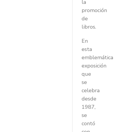
la
promoción
de
libros.
En
esta
emblemática
exposición
que
se
celebra
desde
1987,
se
contó
con