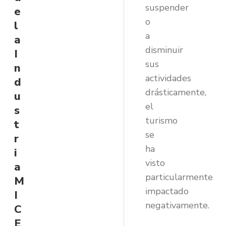
suspender
e
o
l
a
a
disminuir
I
sus
n
actividades
d
drásticamente,
u
el
s
turismo
t
se
r
ha
i
visto
a
particularmente
M
impactado
I
negativamente.
C
E