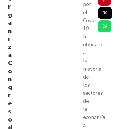
por
r
el
g
Covid-
a
19
n
ha
i
obligado
z
a
a
la
C
mayoría
o
de
n
los
g
sectores
r
de
e
la
s
economía
o
a
d