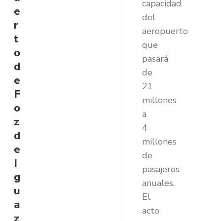
capacidad
e
del
r
aeropuerto
t
que
o
pasará
d
de
e
21
F
millones
o
a
z
4
d
millones
e
de
I
pasajeros
g
anuales.
u
El
a
acto
z