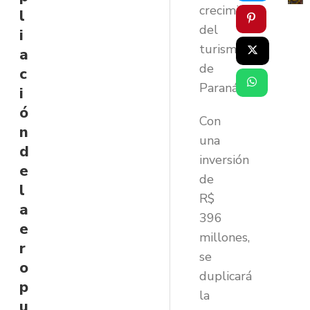
crecimiento
l
del
i
turismo
a
de
c
Paraná
i
ó
Con
n
una
d
inversión
e
de
l
R$
a
396
e
millones,
r
se
o
duplicará
p
la
u