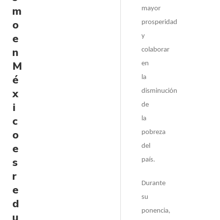
m
mayor
o
prosperidad
e
y
n
colaborar
M
en
é
la
x
disminución
i
de
c
la
o
pobreza
e
del
s
país.
r
Durante
e
su
d
ponencia,
u