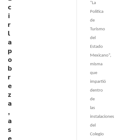
“La
c
Política
i
de
r
Turismo
l
del
a
Estado
p
Mexicano”,
o
misma
b
que
r
impartió
e
dentro
z
de
a
las
,
instalaciones
a
del
s
Colegio
e