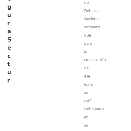
de
g
Defensa
u
Nacional,
r
comentó
a
que
S
para
e
la
c
consecución
t
de
u
ese
r
logro
se
está
trabajando
en
su