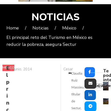
NOTICIAS
Home
/
Noticias
/
México
/
El principal reto del Turismo en México es
reducir la pobreza, asegura Sectur
E
MÉXICO
2 junio, 2014
Cesar
Te
l
Claudia
pod
int
p
Ruiz
Reciente
Ante
r
Massieu,
i
titular
n
de
c
Sectur,