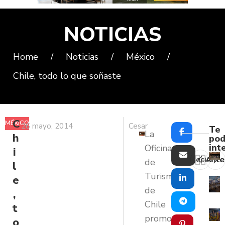
NOTICIAS
Home
/
Noticias
/
México
/
Chile, todo lo que soñaste
C
MÉXICO
26 mayo, 2014
Cesar
Te
La
h
pod
int
Oficina
i
Reciente
Ante
de
l
Turismo
e
de
,
Chile
t
promovió
o