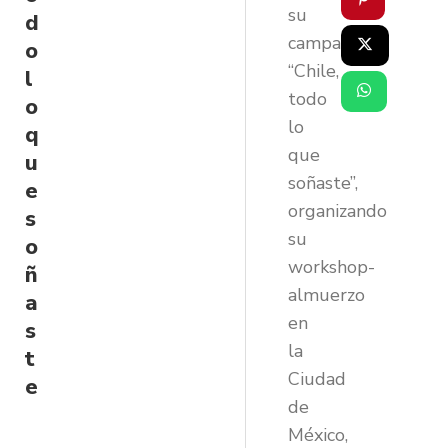
su
d
campaña
o
“Chile,
l
todo
o
lo
q
que
u
soñaste”,
e
organizando
s
su
o
workshop-
ñ
almuerzo
a
en
s
la
t
Ciudad
e
de
México,