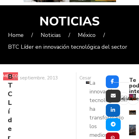
NOTICIAS
Home
/
Noticias
/
México
/
BTC Líder en innovación tecnológica del sector
B
MÉXICO
27 septiembre, 2013
Cesar
Te
La
T
pod
int
innovación
C
Reciente
Ante
tecnológica
L
ha
í
transformado
d
los
e
medios,
r