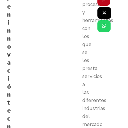
procesos
e
y
n
herramientas
i
con
n
los
n
que
o
se
v
les
a
presta
c
servicios
i
a
ó
las
n
diferentes
t
industrias
e
del
c
mercado
n