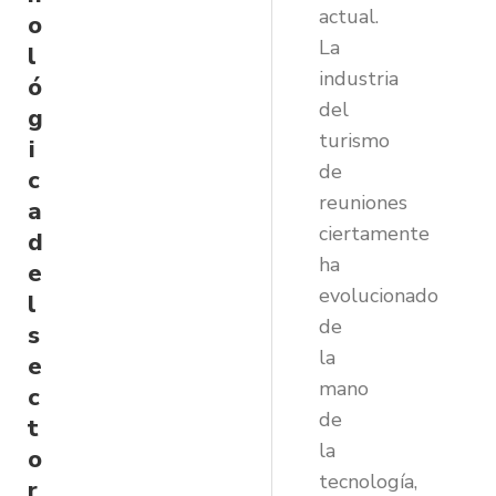
actual.
o
La
l
industria
ó
del
g
turismo
i
de
c
reuniones
a
ciertamente
d
ha
e
evolucionado
l
de
s
la
e
mano
c
de
t
la
o
tecnología,
r