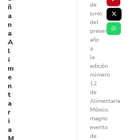
de
ñ
junio
a
del
n
presente
a
año
A
a
l
la
i
edición
m
número
e
12
n
de
t
Alimentaria
a
México,
r
magno
i
evento
a
de
M