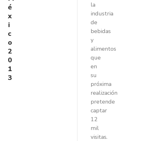
la
é
industria
x
de
i
bebidas
c
y
o
alimentos
2
que
0
en
1
su
3
próxima
realización
pretende
captar
12
mil
visitas.