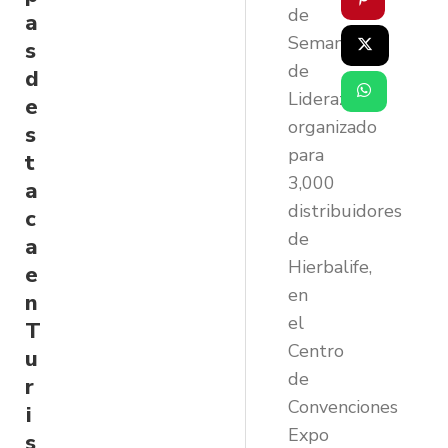
de
a
Semana
s
de
d
Liderazgo”
e
organizado
s
para
t
3,000
a
distribuidores
c
de
a
Hierbalife,
e
en
n
el
T
Centro
u
de
r
Convenciones
i
Expo
s