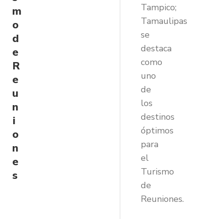
Tampico;
m
Tamaulipas
o
se
d
destaca
e
como
R
uno
e
de
u
los
n
destinos
i
óptimos
o
para
n
el
e
Turismo
s
de
Reuniones.