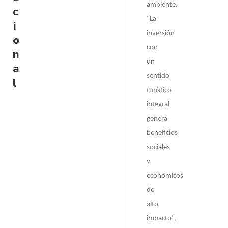
ambiente.
c
“La
i
inversión
o
con
n
un
a
sentido
l
turístico
integral
genera
beneficios
sociales
y
económicos
de
alto
impacto”,