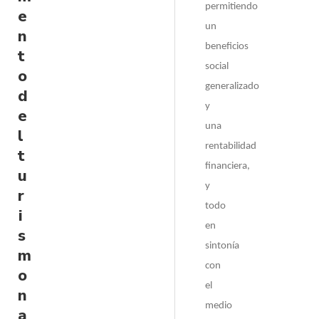
permitiendo
e
un
n
beneficios
t
social
o
generalizado
d
y
e
una
l
rentabilidad
t
financiera,
u
y
r
todo
i
en
s
sintonía
m
con
o
el
n
medio
a