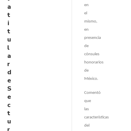
a
en
t
el
i
mismo,
t
en
u
presencia
l
de
a
cónsules
r
honorarios
d
de
e
México.
S
Comentó
e
que
c
las
t
características
u
del
r