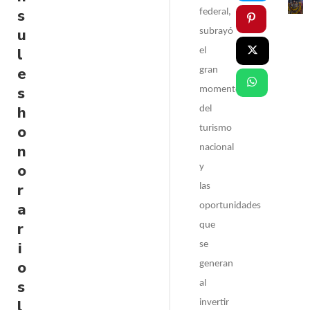
s
federal,
u
subrayó
l
el
e
gran
s
momento
h
del
o
turismo
n
nacional
o
y
r
las
a
oportunidades
r
que
i
se
o
generan
s
al
l
invertir