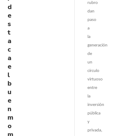
rubro
d
dan
e
paso
s
a
t
la
a
generación
c
de
a
un
e
círculo
l
virtuoso
b
entre
u
la
e
inversión
n
pública
m
y
o
privada,
m