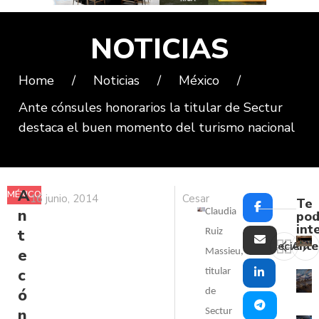
NOTICIAS
Home
/
Noticias
/
México
/
Ante cónsules honorarios la titular de Sectur
destaca el buen momento del turismo nacional
A
MÉXICO
16 junio, 2014
Cesar
Te
n
Claudia
pod
int
t
Ruiz
Reciente
Ante
e
Massieu,
c
titular
ó
de
n
Sectur