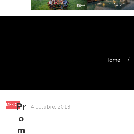
Home
/
Pr
MÉXICO
4 octubre, 2013
o
m