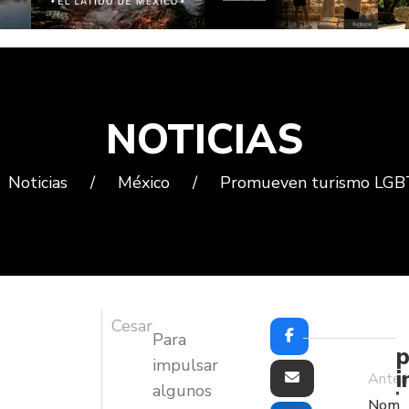
NOTICIAS
Noticias
/
México
/
Promueven turismo LGB
Cesar
Para
p
impulsar
i
Anteri
algunos
Nom