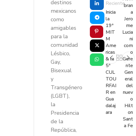
destinos
Reciente
bran
mexicanos
Inicia
a
la
Jero
como
19ª
me
amigables
MIT
Lucia
para la
M
ni
comunidad
Ame
com
ricas
o
Lésbico,
& la
Gere
Gay,
5ª
nte
Bisexual
CUL
Gen
y
TOU
eral
RFAI
del
Transgénero
R en
nuev
(LGBT),
Gua
o
la
dalaj
Hilt
ara
on
Presidencia
Sant
de la
a Fe
República,