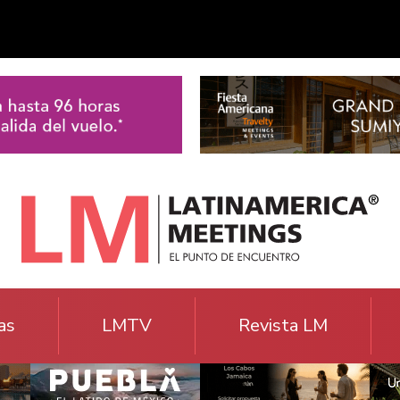
as
LMTV
Revista LM