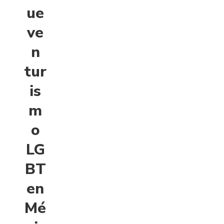
ue
ve
n
tur
is
m
o
LG
BT
en
Mé