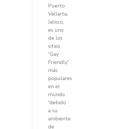
Puerto
Vallarta,
Jalisco,
es uno
de los
sitios
“Gay
Friendly”
más
populares
en el
mundo
“debido
a su
ambiente
de