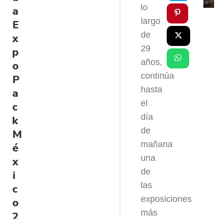
lo
a
largo
E
de
x
29
p
años,
o
continúa
P
hasta
a
el
c
día
k
de
M
mañana
é
una
x
de
i
las
c
exposiciones
o
más
2