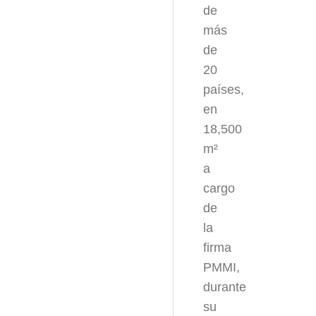
de
más
de
20
países,
en
18,500
m²
a
cargo
de
la
firma
PMMI,
durante
su