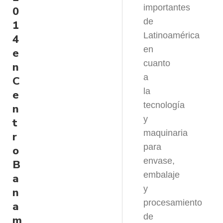
importantes
0
de
1
Latinoamérica
4
en
e
cuanto
n
a
C
la
e
tecnología
n
y
t
maquinaria
r
para
o
envase,
B
embalaje
a
y
n
procesamiento
a
de
m