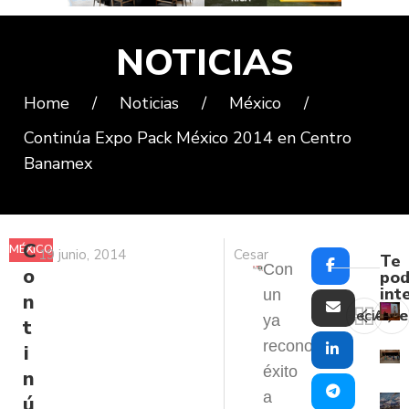
NOTICIAS
Home
/
Noticias
/
México
/
Continúa Expo Pack México 2014 en Centro
Banamex
C
MÉXICO
19 junio, 2014
Cesar
Te
Con
o
pod
int
un
n
Reciente
Ante
ya
t
reconocido
i
éxito
n
a
ú