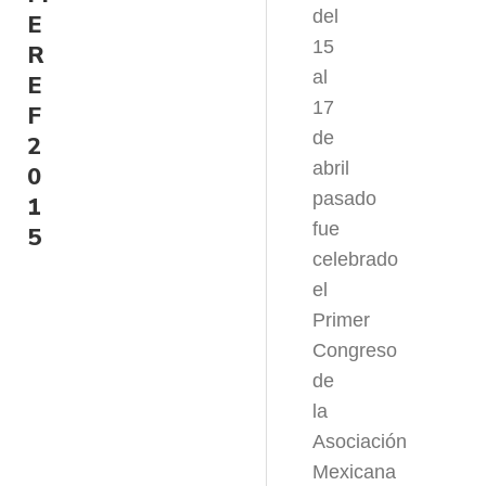
del
E
15
R
al
E
17
F
de
2
abril
0
pasado
1
fue
5
celebrado
el
Primer
Congreso
de
la
Asociación
Mexicana