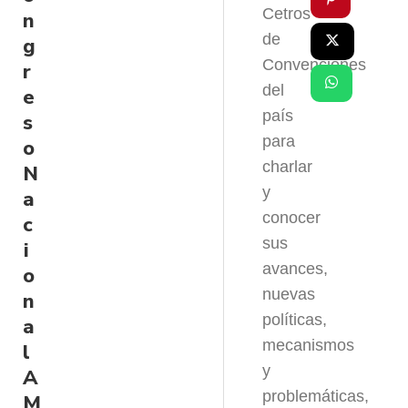
Cetros
n
de
g
Convenciones
r
del
e
país
s
para
o
charlar
N
y
a
conocer
c
sus
i
avances,
o
nuevas
n
políticas,
a
mecanismos
l
y
A
problemáticas,
M