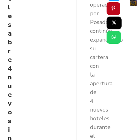
operada
l
por
e
Posadas,
s
continúa
a
expandiendo
b
su
r
cartera
e
con
4
la
n
apertura
u
de
e
4
v
nuevos
o
hoteles
s
durante
i
el
n