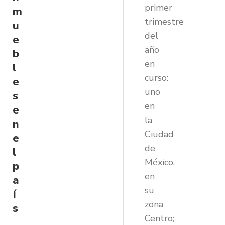
primer
m
trimestre
u
del
e
año
b
en
l
curso:
e
uno
s
en
e
la
n
Ciudad
e
de
l
México,
p
en
a
su
í
zona
s
Centro;