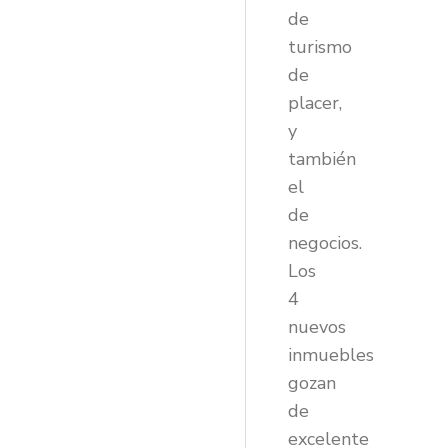
de
turismo
de
placer,
y
también
el
de
negocios.
Los
4
nuevos
inmuebles
gozan
de
excelente