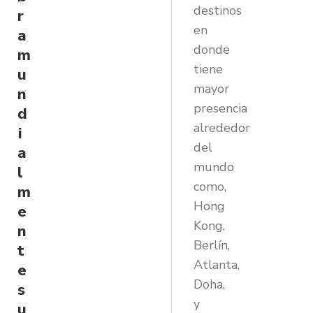
destinos
r
en
a
donde
m
tiene
u
mayor
n
presencia
d
alrededor
i
del
a
mundo
l
como,
m
Hong
e
Kong,
n
Berlín,
t
Atlanta,
e
Doha,
s
y
u