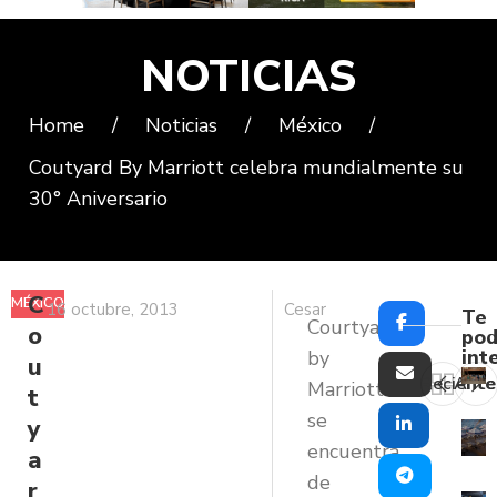
NOTICIAS
Home
/
Noticias
/
México
/
Coutyard By Marriott celebra mundialmente su
30° Aniversario
C
MÉXICO
16 octubre, 2013
Cesar
Te
Courtyard
o
pod
int
by
u
Reciente
Ante
Marriott
t
se
y
encuentra
a
de
r