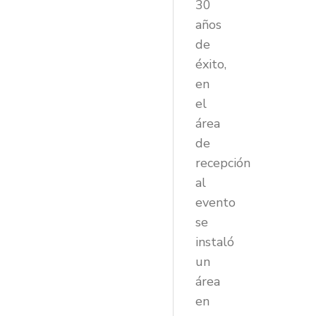
30
años
de
éxito,
en
el
área
de
recepción
al
evento
se
instaló
un
área
en