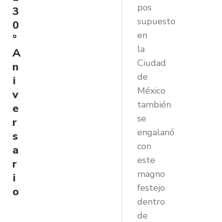
pos
3
supuesto
0
en
°
la
A
Ciudad
n
de
i
México
v
también
e
se
r
engalanó
s
con
a
este
r
magno
i
festejo
o
dentro
de