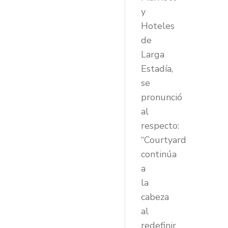
y
Hoteles
de
Larga
Estadía,
se
pronunció
al
respecto:
“Courtyard
continúa
a
la
cabeza
al
redefinir