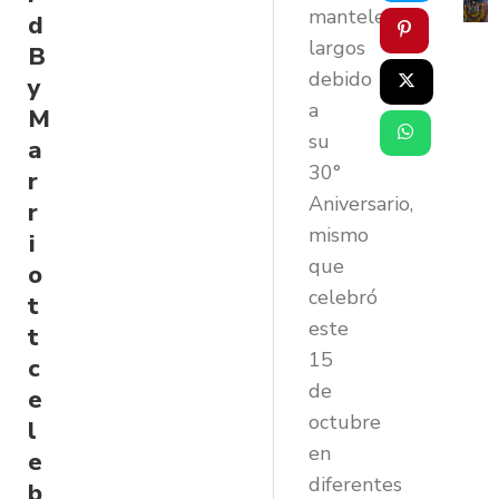
manteles
d
largos
B
debido
y
a
M
su
a
30°
r
Aniversario,
r
mismo
i
que
o
celebró
t
este
t
15
c
de
e
octubre
l
en
e
diferentes
b