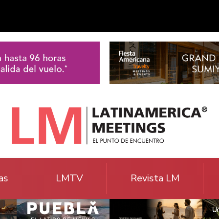
as
LMTV
Revista LM