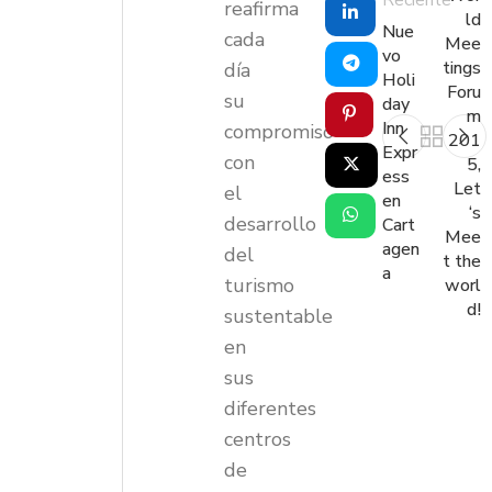
Reciente
reafirma
ld
Nue
cada
Mee
vo
tings
día
Holi
Foru
su
day
m
Inn
compromiso
201
Expr
con
5,
ess
Let
el
en
‘s
desarrollo
Cart
Mee
agen
del
t the
a
turismo
worl
d!
sustentable
en
sus
diferentes
centros
de