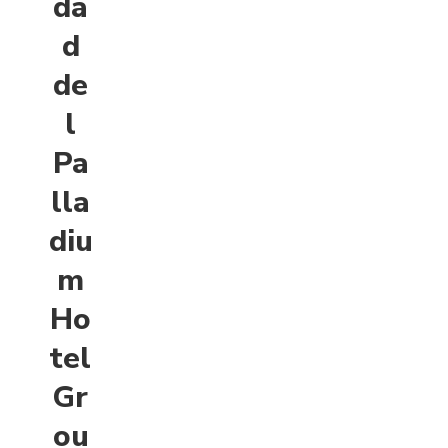
da
d
de
l
Pa
lla
diu
m
Ho
tel
Gr
ou