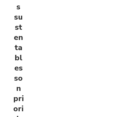
s
su
st
en
ta
bl
es
so
n
pri
ori