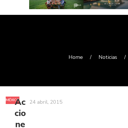
Home
/
Noticias
/
Ac
MÉXICO
24 abril, 2015
cio
ne