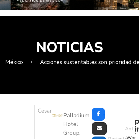
NOTICIAS
México
/
Acciones sustentables son prioridad 
Cesar
Palladium
p
Hotel
i
Anteri
Group,
Wor