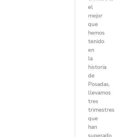
el
mejor
que
hemos
tenido
en
la
historia
de
Posadas,
llevamos
tres
trimestres
que
han
superado