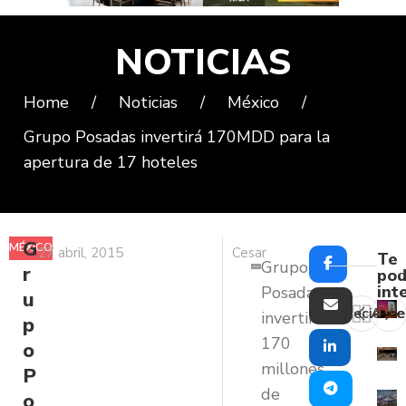
NOTICIAS
Home
/
Noticias
/
México
/
Grupo Posadas invertirá 170MDD para la
apertura de 17 hoteles
G
MÉXICO
27 abril, 2015
Cesar
Te
Grupo
r
pod
int
Posadas
u
Reciente
Ante
invertirá
p
170
o
millones
P
de
o