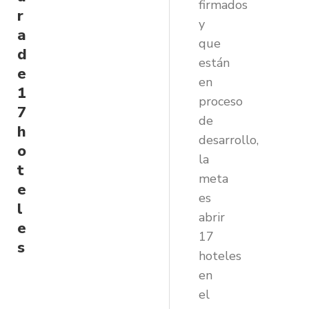
firmados
r
y
a
que
d
están
e
en
1
proceso
7
de
h
desarrollo,
o
la
t
meta
e
es
l
abrir
e
17
s
hoteles
en
el