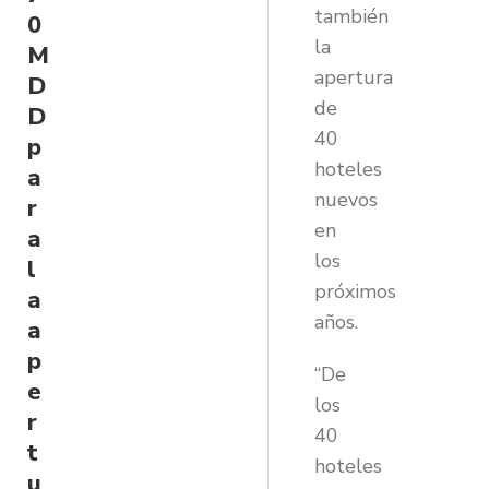
también
0
la
M
apertura
D
de
D
40
p
hoteles
a
nuevos
r
en
a
los
l
próximos
a
años.
a
p
“De
e
los
r
40
t
hoteles
u