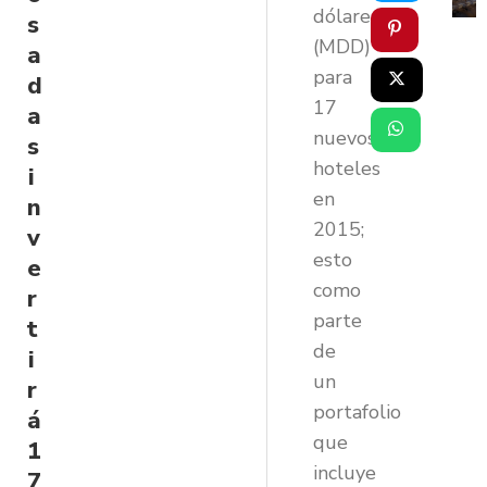
dólares
s
(MDD)
a
para
d
17
a
nuevos
s
hoteles
i
en
n
2015;
v
esto
e
como
r
parte
t
de
i
un
r
portafolio
á
que
1
incluye
7