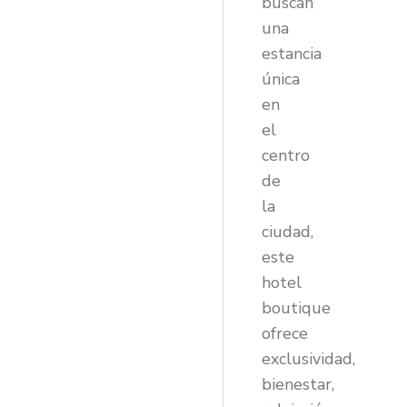
buscan
una
estancia
única
en
el
centro
de
la
ciudad,
este
hotel
boutique
ofrece
exclusividad,
bienestar,