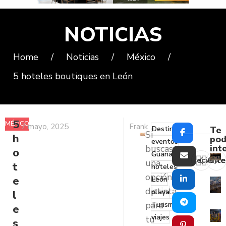
NOTICIAS
Home
/
Noticias
/
México
/
5 hoteles boutiques en León
5
MÉXICO
7 mayo, 2025
Frank
Destinos
Te
Si
h
pod
eventos
int
buscas
o
Guanajuato
Reciente
Ante
una
t
hoteles
opción
e
León
distinta
playa
l
para
Turismo
e
viajes
tu
s