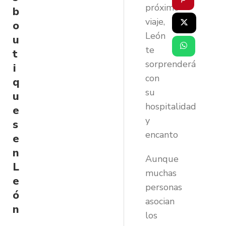
próximo
b
viaje,
o
León
u
te
t
sorprenderá
i
con
q
su
u
hospitalidad
e
y
s
encanto
e
n
Aunque
L
muchas
e
personas
ó
asocian
n
los