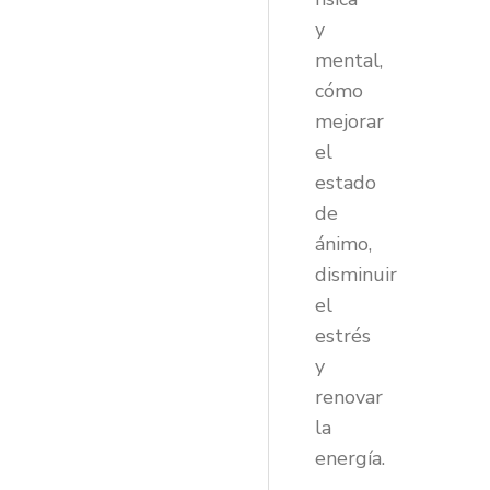
y
mental,
cómo
mejorar
el
estado
de
ánimo,
disminuir
el
estrés
y
renovar
la
energía.