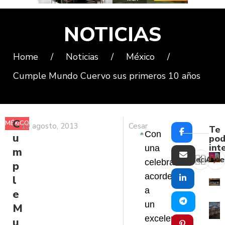
NOTICIAS
Home
/
Noticias
/
México
/
Cumple Mundo Cuervo sus primeros 10 años
C
MÉXICO
19 agosto, 2013
Cesar
Te
Con
u
pod
int
una
m
Reciente
Ante
celebración
p
acorde
l
a
e
un
M
excelente
u