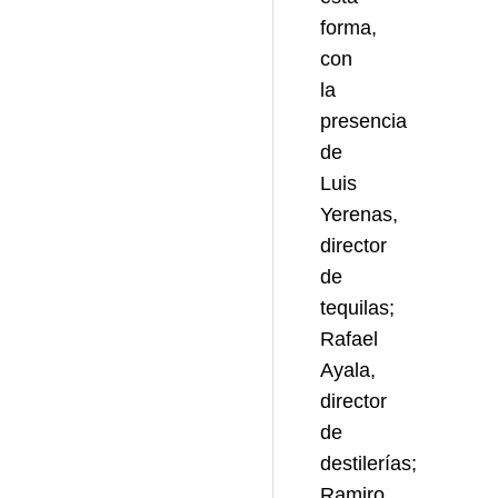
forma,
con
la
presencia
de
Luis
Yerenas,
director
de
tequilas;
Rafael
Ayala,
director
de
destilerías;
Ramiro