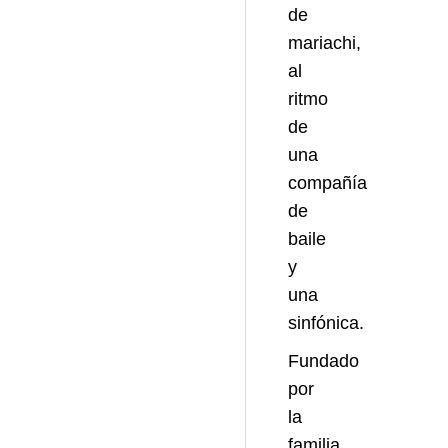
de
mariachi,
al
ritmo
de
una
compañía
de
baile
y
una
sinfónica.
Fundado
por
la
familia