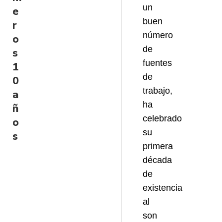
un
e
buen
r
número
o
de
s
fuentes
1
de
0
trabajo,
a
ha
ñ
celebrado
o
su
s
primera
década
de
existencia
al
son