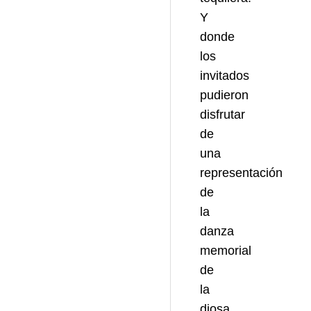
Y
donde
los
invitados
pudieron
disfrutar
de
una
representación
de
la
danza
memorial
de
la
diosa