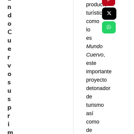
producto
n
turístico
d
como
o
lo
C
es
u
Mundo
e
Cuervo
,
r
este
v
importante
o
proyecto
s
detonador
u
de
s
turismo
p
así
r
como
i
de
m