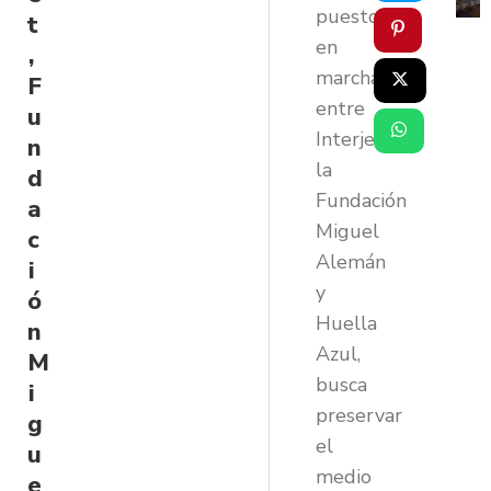
puesto
t
en
,
marcha
F
entre
u
Interjet,
n
la
d
Fundación
a
Miguel
c
Alemán
i
y
ó
Huella
n
Azul,
M
busca
i
preservar
g
el
u
medio
e