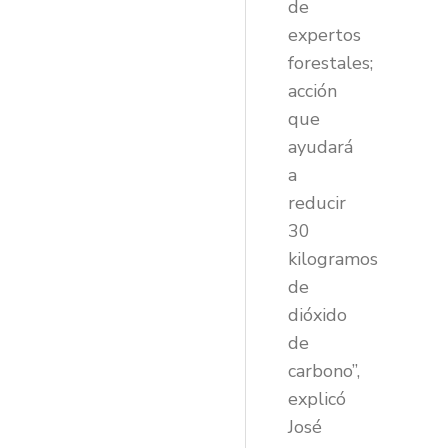
de
expertos
forestales;
acción
que
ayudará
a
reducir
30
kilogramos
de
dióxido
de
carbono”,
explicó
José