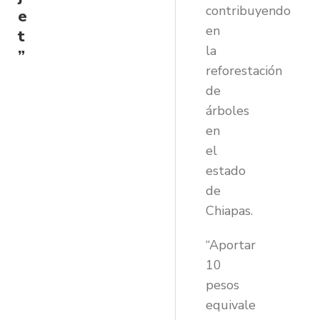
contribuyendo
e
en
t
la
”
reforestación
de
árboles
en
el
estado
de
Chiapas.
“Aportar
10
pesos
equivale