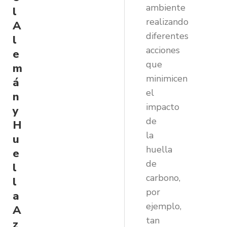
ambiente
l
realizando
A
diferentes
l
acciones
e
que
m
minimicen
á
el
n
impacto
y
de
H
la
u
huella
e
de
l
carbono,
l
por
a
ejemplo,
A
tan
z