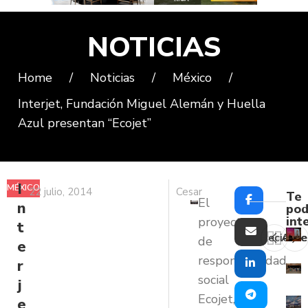
NOTICIAS
Home
/
Noticias
/
México
/
Interjet, Fundación Miguel Alemán y Huella
Azul presentan “Ecojet”
I
MÉXICO
22 julio, 2014
Cesar
Te
El
n
pod
int
proyecto
t
Reciente
Ante
de
e
responsabilidad
r
social
j
Ecojet,
e