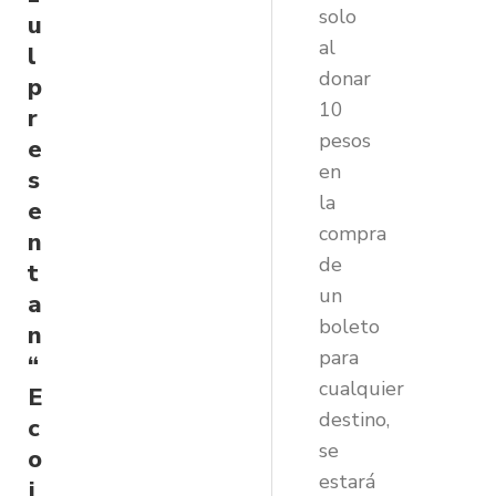
solo
u
al
l
donar
p
10
r
pesos
e
en
s
la
e
compra
n
de
t
un
a
boleto
n
para
“
cualquier
E
destino,
c
se
o
estará
j