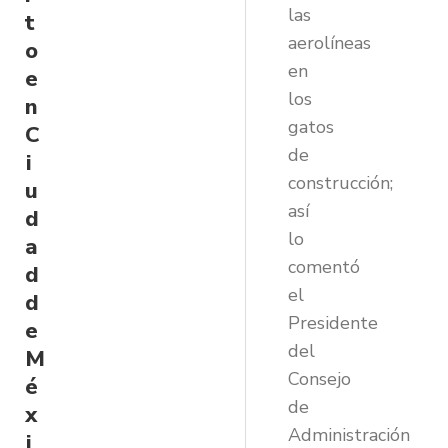
las
t
aerolíneas
o
en
e
los
n
gatos
C
de
i
construcción;
u
así
d
lo
a
comentó
d
el
d
Presidente
e
del
M
Consejo
é
de
x
Administración
i