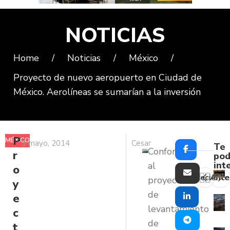
NOTICIAS
Home
/
Noticias
/
México
/
Proyecto de nuevo aeropuerto en Ciudad de
México. Aerolíneas se sumarían a la inversión
P
MÉXICO
9 mayo, 2014
Cesar
Te
Conforme
r
pod
int
al
o
Reciente
Ante
proyecto
y
de
e
levantamiento
c
de
t