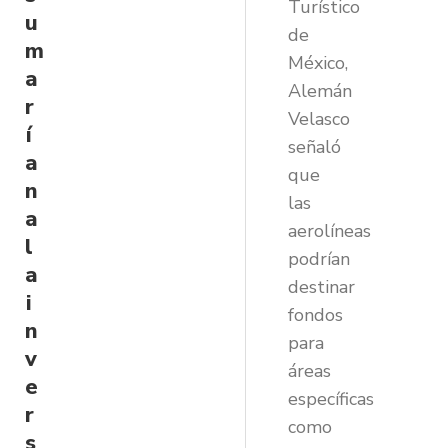
Turístico
u
de
m
México,
a
Alemán
r
Velasco
í
señaló
a
que
n
las
a
aerolíneas
l
podrían
a
destinar
i
fondos
n
para
v
áreas
e
específicas
r
como
s