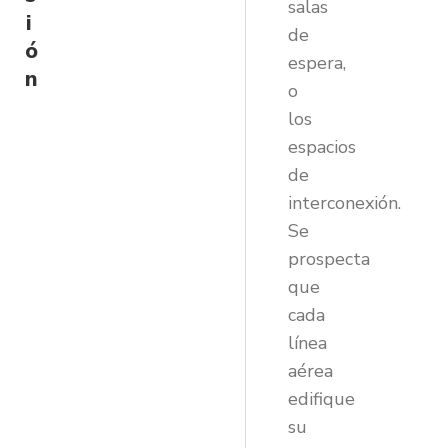
salas
i
de
ó
espera,
n
o
los
espacios
de
interconexión.
Se
prospecta
que
cada
línea
aérea
edifique
su