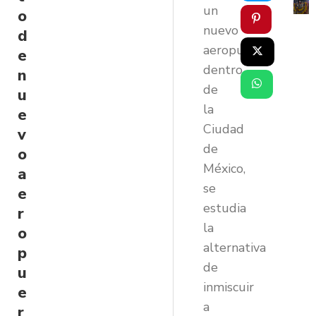
un
o
nuevo
d
aeropuerto
e
dentro
n
de
u
la
e
Ciudad
v
de
o
México,
a
se
e
estudia
r
la
o
alternativa
p
de
u
inmiscuir
e
a
r