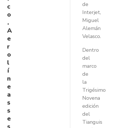
de
c
Interjet,
o
Miguel
.
Alemán
A
Velasco.
e
r
Dentro
o
del
l
marco
í
de
n
la
e
Trigésimo
a
Novena
s
edición
s
del
e
Tianguis
s