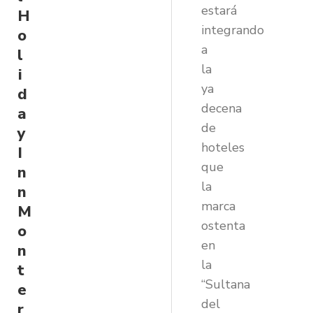
estará
H
integrando
o
a
l
la
i
ya
d
decena
a
de
y
hoteles
I
que
n
la
n
marca
M
ostenta
o
en
n
la
t
“Sultana
e
del
r