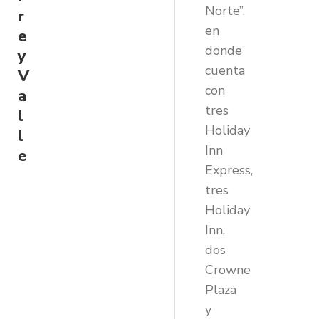
Norte”,
r
en
e
donde
y
cuenta
V
con
a
tres
l
Holiday
l
Inn
e
Express,
tres
Holiday
Inn,
dos
Crowne
Plaza
y