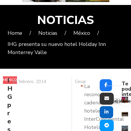
NOTICIAS
Home
/
Noticias
/
México
/
IHG presenta su nuevo hotel Holiday Inn
Monterrey Valle
I
MÉXICO
27 febrero, 2014
Cesar
Te
La
H
pod
int
reconocida
G
Reciente
Ante
cadena
p
hotelera
r
InterContinental
e
Hotels
s