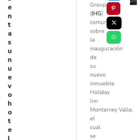
Group
e
(
IHG
)
n
comunicó
t
sobre
a
la
s
inauguración
u
de
n
su
u
nuevo
e
inmueble
v
Holiday
o
Inn
h
Monterrey Valle,
o
el
t
cual
e
se
l