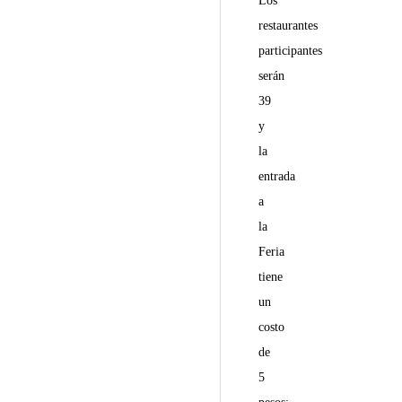
Los
restaurantes
participantes
serán
39
y
la
entrada
a
la
Feria
tiene
un
costo
de
5