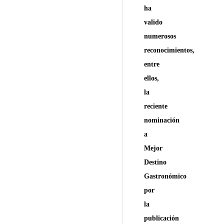
ha
valido
numerosos
reconocimientos,
entre
ellos,
la
reciente
nominación
a
Mejor
Destino
Gastronómico
por
la
publicación