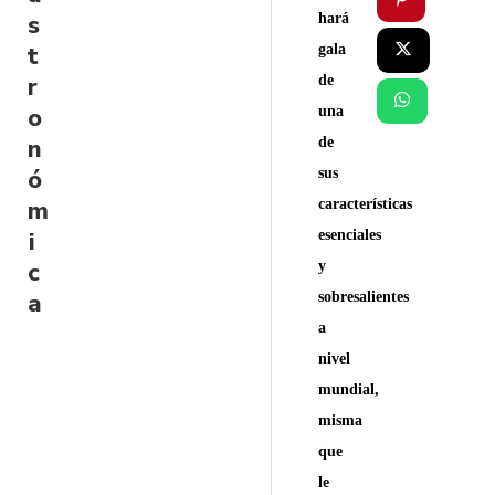
s
hará
t
gala
r
de
o
una
n
de
ó
sus
m
características
i
esenciales
c
y
a
sobresalientes
a
nivel
mundial,
misma
que
le