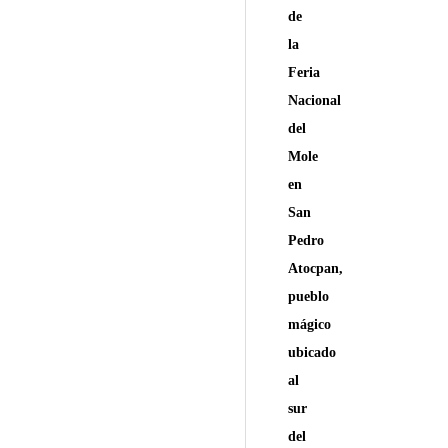
de
la
Feria
Nacional
del
Mole
en
San
Pedro
Atocpan,
pueblo
mágico
ubicado
al
sur
del