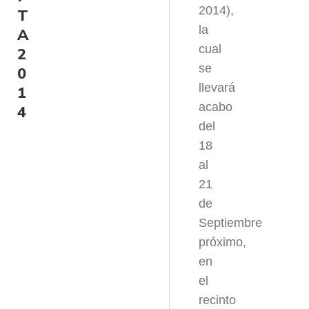
2014),
T
la
A
cual
2
se
0
llevará
1
acabo
4
del
18
al
21
de
Septiembre
próximo,
en
el
recinto