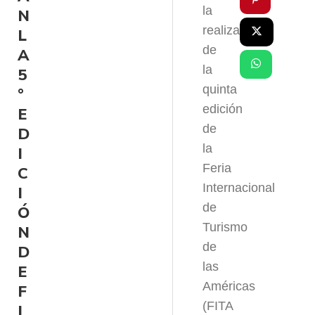
la
N
realización
L
de
A
la
5
quinta
°
edición
E
de
D
la
I
Feria
C
Internacional
I
de
Ó
Turismo
N
de
D
las
E
Américas
F
(FITA
I