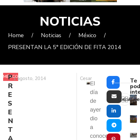
NOTICIAS
Home
/
Noticias
/
México
/
PRESENTAN LA 5° EDICIÓN DE FITA 2014
P
MÉXICO
1 agosto, 2014
Cesar
Te
El
R
pod
int
día
E
Reciente
Ante
de
S
ayer
E
dio
N
a
T
conocer
A