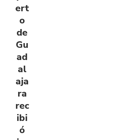
ert
o
de
Gu
ad
al
aja
ra
rec
ibi
ó