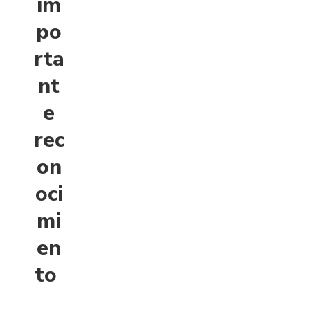
im
po
rta
nt
e
rec
on
oci
mi
en
to