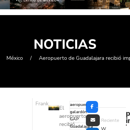
NOTICIAS
México
/
Aeropuerto de Guadalajara recibió i
Frank
aeropuerto
El
p
galardón
aeropuerto
i
GAP
Reciente
recibió
Guadalajara
W