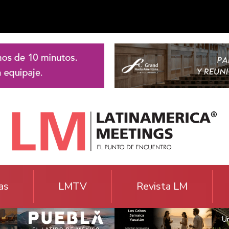
as
LMTV
Revista LM