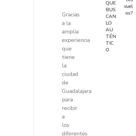
QUE
vuel
BUS
os?
Gracias
CAN
a la
LO
AU
amplia
TÉN
experiencia
TIC
que
O
tiene
la
ciudad
de
Guadalajara
para
recibir
a
los
diferentes