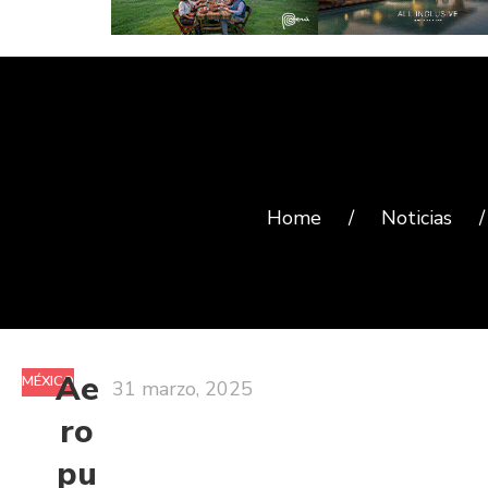
Home
/
Noticias
/
Ae
MÉXICO
31 marzo, 2025
ro
pu