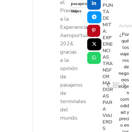
el
pasajeros
PUN
Premio
viajes
TA
DE
a la
MIT
Anteri
Experiencia
A:
¿Por
Aeroportuaria
EXP
qué
2024,
ERIE
los
NCI
gracias
viaje
AS
a la
ros
TRA
de
opinión
NSF
nego
de
OR
cios
MA
pasajeros
elige
DOR
de
n
AS
com
terminales
PAR
odid
A
del
ad y
VIAJ
mundo.
preci
ERO
o en
S
los