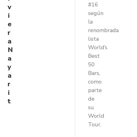
#16
v
según
i
la
e
renombrada
r
lista
a
World’s
N
Best
a
50
y
Bars,
a
como
r
parte
i
de
t
su
World
Tour.