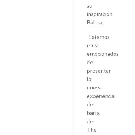
su
inspiración
Baltra.
“Estamos
muy
emocionados
de
presentar
la
nueva
experiencia
de
barra
de
The