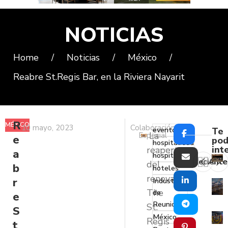
NOTICIAS
Home
/
Noticias
/
México
/
Reabre St.Regis Bar, en la Riviera Nayarit
R
MÉXICO
10 mayo, 2023
Colaboración
eventos
Te
La
Especial
e
pod
hospitalidad
int
reapertura
a
hospitalizó
Reciente
Ante
del
b
hoteles
renovado
r
Industria
The
de
e
Reuniones
St.
S
México
Regis
t