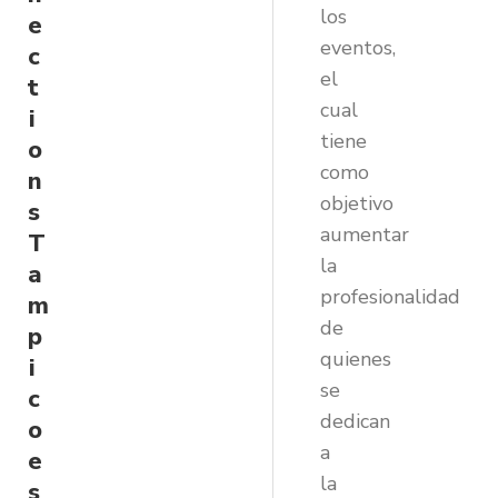
los
e
eventos,
c
el
t
cual
i
tiene
o
como
n
objetivo
s
aumentar
T
la
a
profesionalidad
m
de
p
quienes
i
se
c
dedican
o
a
e
la
s