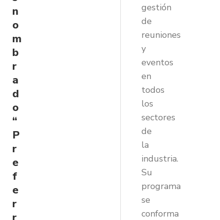
gestión
n
de
o
reuniones
m
y
b
eventos
r
en
a
todos
d
los
o
sectores
“
de
P
la
r
industria.
e
Su
f
programa
e
se
r
conforma
r