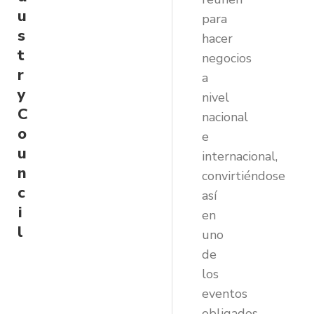
u
para
s
hacer
t
negocios
r
a
y
nivel
C
nacional
o
e
u
internacional,
n
convirtiéndose
c
así
i
en
l
uno
de
los
eventos
obligados