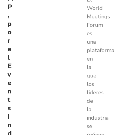
P
World
,
Meetings
p
Forum
o
es
r
una
e
plataforma
l
en
E
la
v
que
e
los
n
líderes
t
de
s
la
I
industria
n
se
d
reúnen