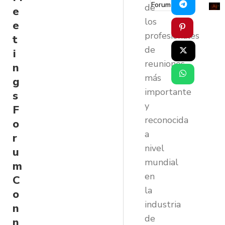
Forum
de
e
los
e
profesionales
t
de
i
reuniones
n
más
g
importante
s
y
F
reconocida
o
a
r
nivel
u
mundial
m
en
C
la
o
industria
n
de
n