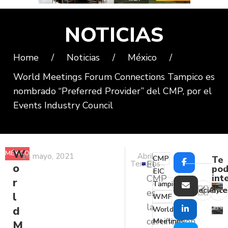
NOTICIAS
Home
/
Noticias
/
México
/
World Meetings Forum Connections Tampico es
nombrado “Preferred Provider” del CMP, por el
Events Industry Council
W
MÉXICO
14 mayo, 2021
Abril
CMP
Te
El
Terreros
o
pod
EIC
int
CMP
r
Tampico
Reciente
Ante
es
l
WMF
la
d
World
certificación
Meetings
M