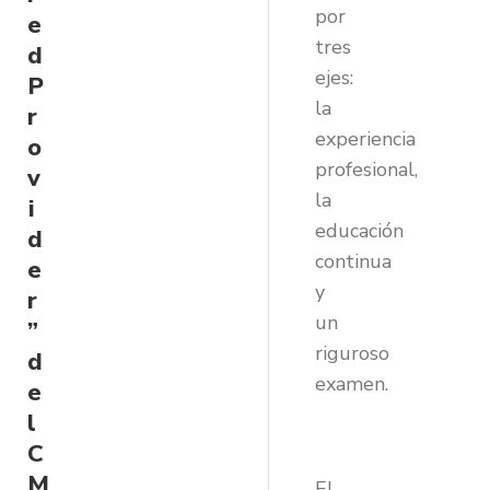
por
e
tres
d
ejes:
P
la
r
experiencia
o
profesional,
v
la
i
educación
d
continua
e
y
r
un
”
riguroso
d
examen.
e
l
C
M
El