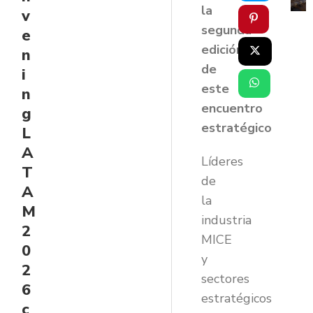
la
v
segunda
e
edición
n
de
i
este
n
encuentro
g
estratégico
L
A
Líderes
T
de
A
la
M
industria
2
MICE
0
y
2
sectores
6
estratégicos
c