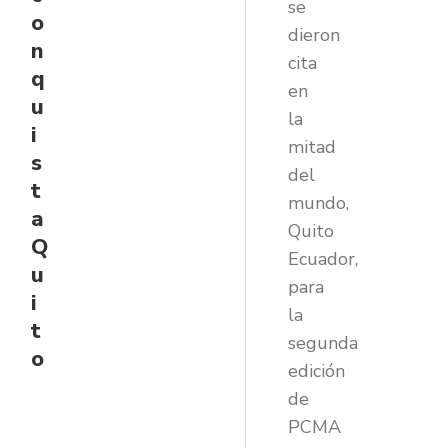
se
o
dieron
n
cita
q
en
u
la
i
mitad
s
del
t
mundo,
a
Quito
Q
Ecuador,
u
para
i
la
t
segunda
o
edición
de
PCMA