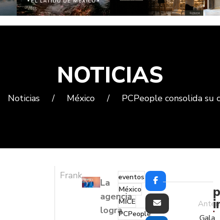
NOTICIAS
Noticias
/
México
/
PCPeople consolida su 
Frank
eventos
La
p
México
agencia
i
MICE
Anteri
logra
PCPeople
Gala