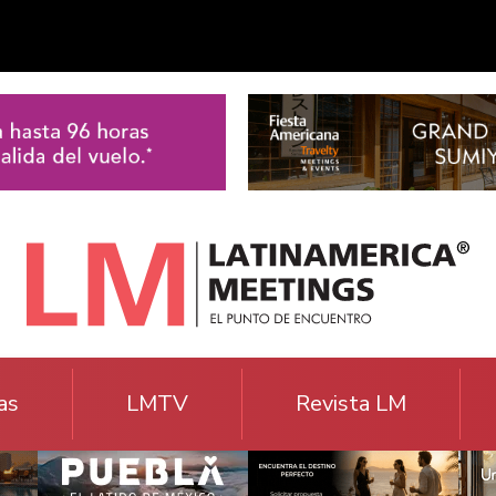
as
LMTV
Revista LM