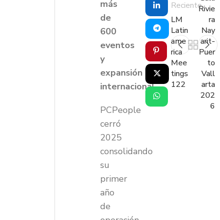
más
Reciente
Rivie
de
LM
ra
Latin
Nay
600
ame
arit-
eventos
rica
Puer
y
Mee
to
expansión
tings
Vall
122
arta
internacional
202
6
PCPeople
cerró
2025
consolidando
su
primer
año
de