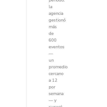
periodo,
la
agencia
gestionó
más
de
600
eventos
—
un
promedio
cercano
a 12
por
semana
— y