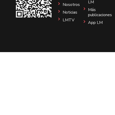
LM
Nosotros
Más
Noticias
publicaciones
LMTV
App LM
Sitio
Instagram