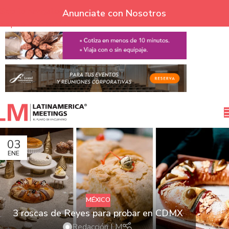
Skip to navigation
Anunciate con Nosotros
Skip to main content
03
ENE
MÉXICO
3 roscas de Reyes para probar en CDMX
Redacción LM