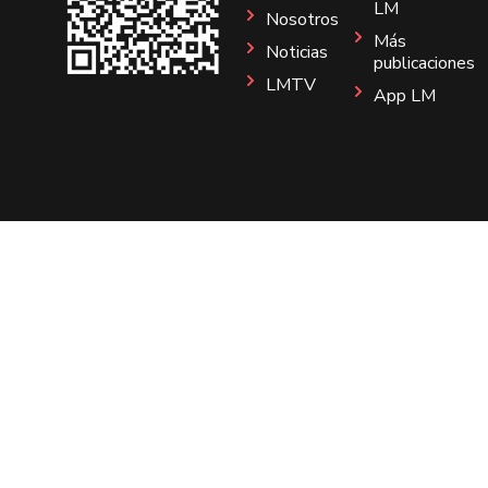
LM
Nosotros
Más
Noticias
publicaciones
LMTV
App LM
Sitio
Instagram