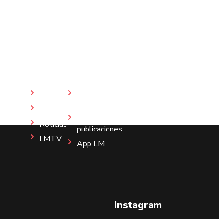
Inicio
Revista
LM
Nosotros
Más
Noticias
publicaciones
LMTV
App LM
Instagram