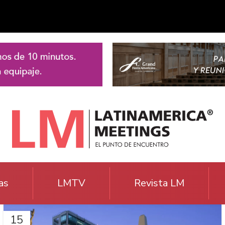
as
LMTV
Revista LM
15