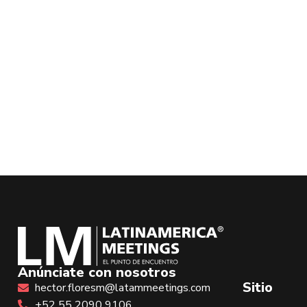
Anúnciate con nosotros
Sitio
hector.floresm@latammeetings.com
+52 55 2090 9106